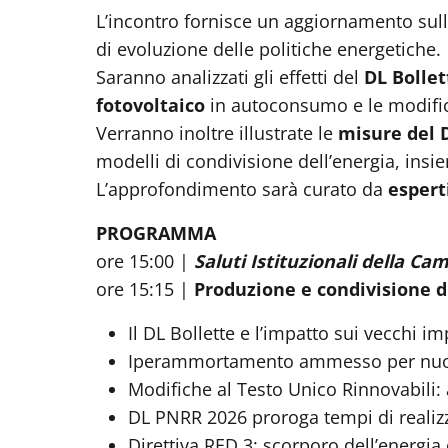
L’incontro fornisce un aggiornamento sulle
di evoluzione delle politiche energetiche.
Saranno analizzati gli effetti del
DL Bollet
fotovoltaico
in autoconsumo e le modifich
Verranno inoltre illustrate le
misure del 
modelli di condivisione dell’energia, insi
L’approfondimento sarà curato da
espert
PROGRAMMA
ore 15:00 |
Saluti Istituzionali della C
ore 15:15 |
Produzione e condivisione di
Il DL Bollette e l’impatto sui vecchi i
Iperammortamento ammesso per nuovi
Modifiche al Testo Unico Rinnovabili:
DL PNRR 2026 proroga tempi di realizz
Direttiva RED 3: scorporo dell’energia