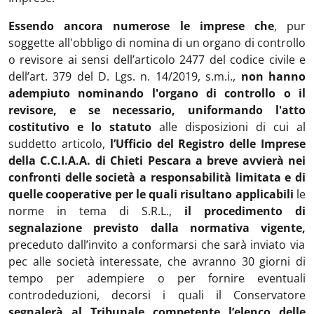
Essendo ancora numerose le imprese che
, pur
soggette all'obbligo di nomina di un organo di controllo
o revisore ai sensi dell’articolo 2477 del codice civile e
dell’art. 379 del D. Lgs. n. 14/2019, s.m.i.,
non hanno
adempiuto nominando
l'organo di controllo o il
revisore, e se necessario, uniformando l'atto
costitutivo e lo statuto
alle disposizioni di cui al
suddetto articolo,
l’Ufficio del Registro delle Imprese
della C.C.I.A.A. di Chieti Pescara a breve avvierà nei
confronti delle società a responsabilità limitata e di
quelle cooperative per le quali risultano applicabili
le
norme in tema di S.R.L.,
il procedimento di
segnalazione previsto dalla normativa vigente,
preceduto dall’invito a conformarsi che sarà inviato via
pec alle società interessate, che avranno 30 giorni di
tempo per adempiere o per fornire eventuali
controdeduzioni, decorsi i quali il Conservatore
segnalerà al Tribunale competente l’elenco delle