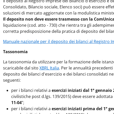
Il deposito al Registro Imprese del Bilancio d'esercizio e d
Consolidato, Bilancio sociale, Elenco soci) può essere eff
soluzioni di mercato aggiornate con la modulistica minister
Il deposito non deve essere trasmesso con la ComUnic
liquidazione (cod. atto - 730) che rientra tra gli adempimen
corretta predisposizione della pratica di deposito del bilan
Manuale nazionale per il deposito dei bilanci al Registro
Tassonomia
La tassonomia da utilizzare per la formazione delle istanze
scaricabile dal sito
XBRL Italia
. Per le annualità precedenti
deposito dei bilanci d'esercizio e dei bilanci consolidati 
seguenti:
per i bilanci relativi a
esercizi iniziati dal 1° gennaio
civilistiche post d.lgs. 139/2015) deve essere adottata
11-04
”;
per i bilanci relativi a
esercizi iniziati prima del 1° g