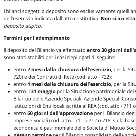
I bilanci soggetti a deposito sono esclusivamente quelli an
dell'esercizio indicata dall'atto costitutivo.
Non si accetta 
deposito atipico
.
Termini per l'adempimento
Il deposito del Bilancio va effettuato
entro 30 giorni dal
sono stati stabiliti per i casi riepilogati di seguito:
entro
2 mesi dalla chiusura dell'esercizio
, per la Si
720) e dei Contratti di Rete (cod. atto - 722);
entro
4 mesi dalla chiusura dell'esercizio
, per la Si
entro il
31 maggio
per la Situazione patrimoniale dei Co
Bilancio delle Aziende Speciali, Aziende Speciali Consort
Istituzioni di Enti locali iscritte al REA (cod. atto - 711
entro
60 giorni dall'approvazione
per il Bilancio degl
Imprese Sociali (cod. atto - 711 o 712 o 718, sulla base
economica e patrimoniale delle Società di Mutuo Socco
nessun termine
per il Bilancio consolidato della socie