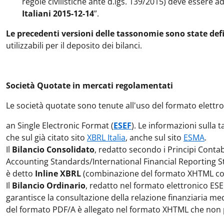
regole civilistiche ante d.lgs. 139/2015) deve essere a
Italiani 2015-12-14
”.
Le precedenti versioni delle tassonomie sono state de
utilizzabili per il deposito dei bilanci.
Società Quotate in mercati regolamentati
Le società quotate sono tenute all'uso del formato elet
an Single Electronic Format (
ESEF
). Le informazioni sulla 
che sul già citato sito
XBRL Italia
, anche sul sito
ESMA
.
Il
Bilancio Consolidato
, redatto secondo i Principi Contabi
Accounting Standards/International Financial Reporting Sta
è detto
Inline XBRL
(combinazione del formato XHTML con
Il
Bilancio Ordinario
, redatto nel formato elettronico ES
garantisce la consultazione della relazione finanziaria m
del formato PDF/A è allegato nel formato XHTML che non 