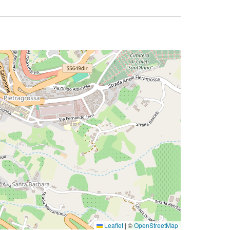
Leaflet
|
©
OpenStreetMap