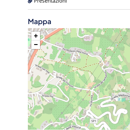
Presentazioni
Mappa
+
−