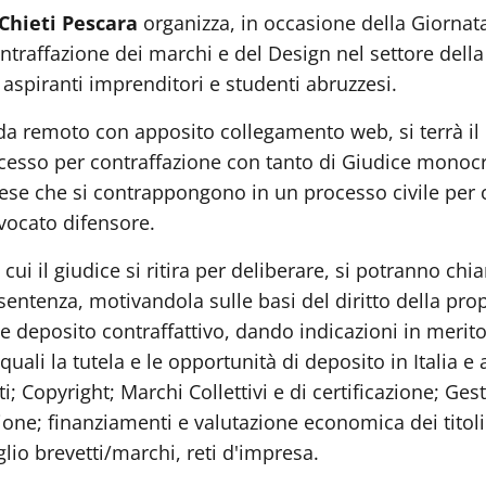
Chieti Pescara
organizza, in occasione della Giornata
ontraffazione dei marchi e del Design nel settore dell
 aspiranti imprenditori e studenti abruzzesi.
 da remoto con apposito collegamento web, si terrà i
rocesso per contraffazione con tanto di Giudice mono
ese che si contrappongono in un processo civile per 
vvocato difensore.
ui il giudice si ritira per deliberare, si potranno ch
sentenza, motivandola sulle basi del diritto della pro
ibile deposito contraffattivo, dando indicazioni in mer
uali la tutela e le opportunità di deposito in Italia 
; Copyright; Marchi Collettivi e di certificazione; Gest
zione; finanziamenti e valutazione economica dei titoli
io brevetti/marchi, reti d'impresa.