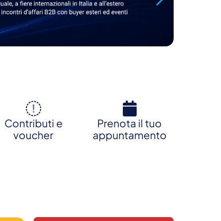
pro
ter
L
Contributi e
Prenota il tuo
voucher
appuntamento