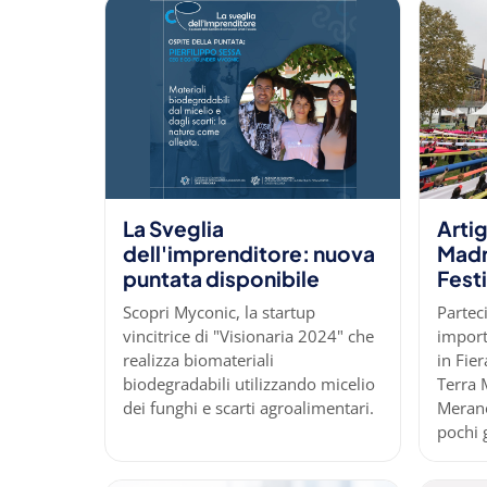
La Sveglia
Artig
dell'imprenditore: nuova
Madr
puntata disponibile
Festi
Scopri Myconic, la startup
Partec
vincitrice di "Visionaria 2024" che
import
realizza biomateriali
in Fier
biodegradabili utilizzando micelio
Terra 
dei funghi e scarti agroalimentari.
Merano
pochi g