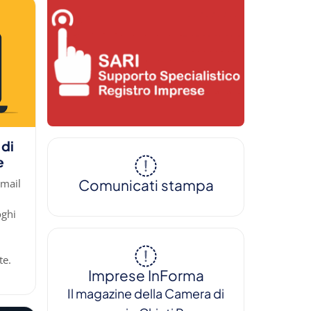
 di
e
Comunicati stampa
-mail
oghi
te.
Imprese InForma
Il magazine della Camera di