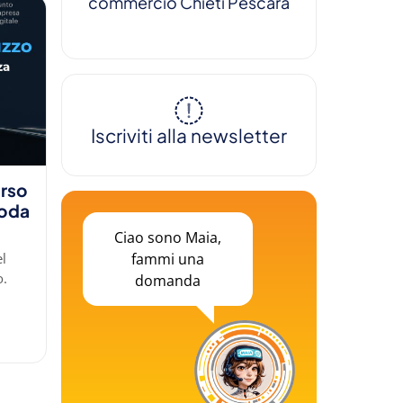
commercio Chieti Pescara
Iscriviti alla newsletter
orso
moda
Ciao sono Maia,
fammi una
el
o.
domanda