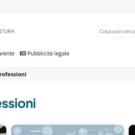
arente
Pubblicità legale
professioni
essioni