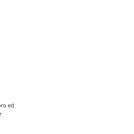
oro ed
e