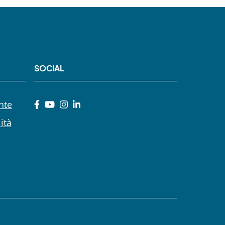
SOCIAL
nte
ità