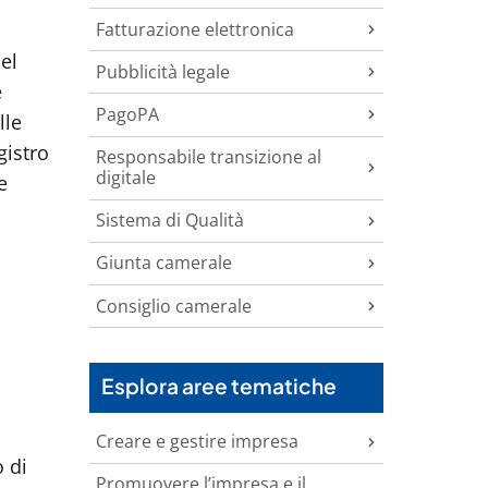
Fatturazione elettronica
el
Pubblicità legale
e
PagoPA
lle
gistro
Responsabile transizione al
digitale
e
Sistema di Qualità
Giunta camerale
Consiglio camerale
Esplora aree tematiche
Creare e gestire impresa
o di
Promuovere l’impresa e il