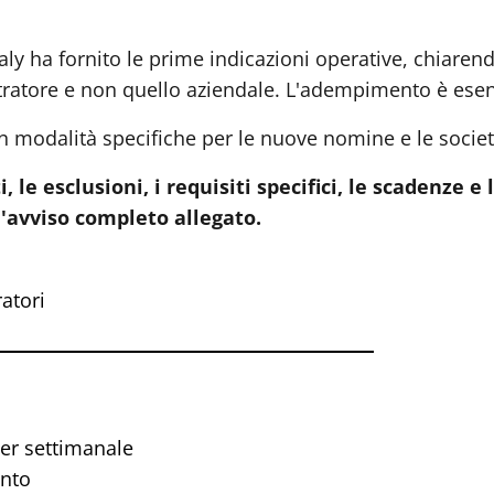
taly ha fornito le prime indicazioni operative, chiare
tratore e non quello aziendale. L'adempimento è esente 
n modalità specifiche per le nuove nomine e le societ
i, le esclusioni, i requisiti specifici, le scadenze 
l'avviso completo allegato.
atori
er settimanale
ento