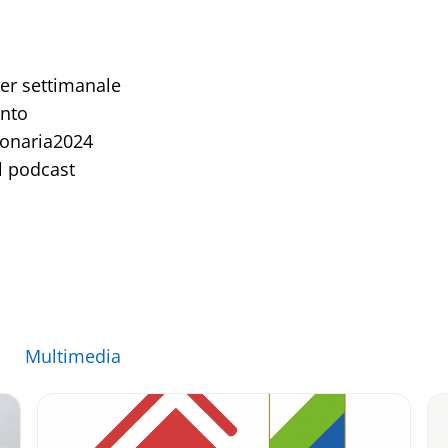
er settimanale
ento
sionaria2024
Il podcast
Multimedia