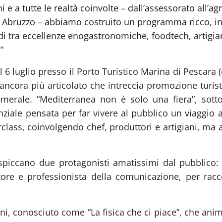
ni e a tutte le realtà coinvolte – dall’assessorato all’a
d Abruzzo – abbiamo costruito un programma ricco, in
adi tra eccellenze enogastronomiche, foodtech, artigian
”
 luglio presso il Porto Turistico Marina di Pescara (d
ora più articolato che intreccia promozione turistic
camerale. “Mediterranea non è solo una fiera”, sotto
iale pensata per far vivere al pubblico un viaggio a
rclass, coinvolgendo chef, produttori e artigiani, ma 
25 spiccano due protagonisti amatissimi dal pubblico
itore e professionista della comunicazione, per rac
ni, conosciuto come “La fisica che ci piace”, che ani