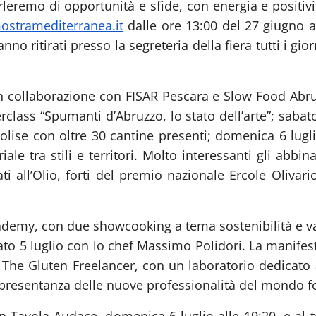
rleremo di opportunità e sfide, con energia e positivit
stramediterranea.it
dalle ore 13:00 del 27 giugno a
nno ritirati presso la segreteria della fiera tutti i gi
 collaborazione con FISAR Pescara e Slow Food Abr
rclass “Spumanti d’Abruzzo, lo stato dell’arte”; saba
ise con oltre 30 cantine presenti; domenica 6 luglio
iale tra stili e territori. Molto interessanti gli ab
ti all’Olio, forti del premio nazionale Ercole Olivari
demy, con due showcooking a tema sostenibilità e valo
to 5 luglio con lo chef Massimo Polidori. La manifest
he Gluten Freelancer, con un laboratorio dedicato all
ppresentanza delle nuove professionalità del mondo 