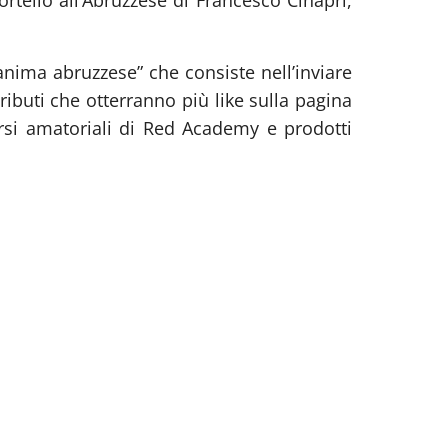
tortello all’Abruzzese di Francesco Cinapri,
anima abruzzese” che consiste nell’inviare
ibuti che otterranno più like sulla pagina
rsi amatoriali di Red Academy e prodotti