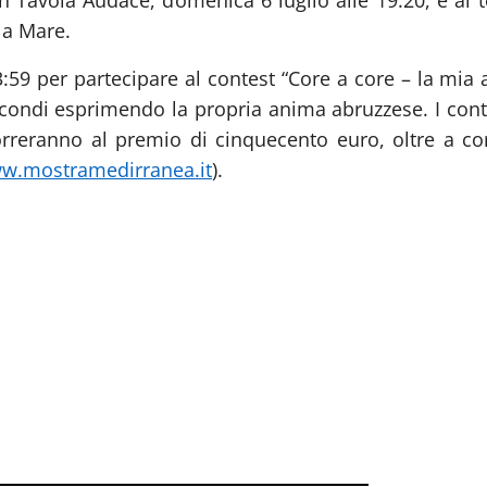
n Tavola Audace, domenica 6 luglio alle 19:20,
e al 
 a Mare.
3:59 per partecipare al contest “Core a core – la mia 
econdi esprimendo la propria anima abruzzese. I contr
reranno al premio di cinquecento euro, oltre a co
w.mostramedirranea.it
).