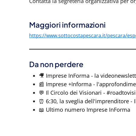
Contatta la segreteria organizzativa per or
Maggiori informazioni
https://www.sottocostapescara.it/pescara/espo
Da non perdere
🎥 Imprese InForma - la videonewslett
📰 Imprese +Informa - l'approfondim
💬 Il Circolo dei Visionari - #roadtovi
⏰ 6:30, la sveglia dell'imprenditore - 
📖 Ultimo numero Imprese InForma