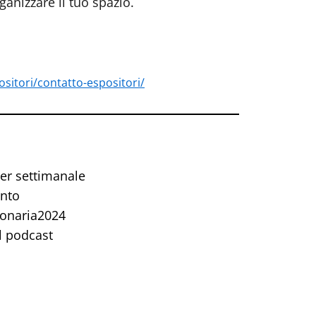
ganizzare il tuo spazio.
sitori/contatto-espositori/
er settimanale
ento
sionaria2024
Il podcast