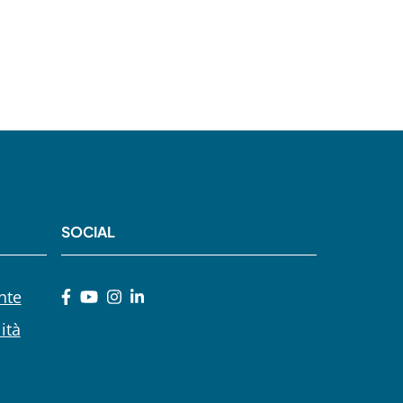
SOCIAL
nte
ità