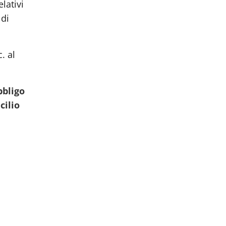
elativi
 di
. al
bbligo
cilio