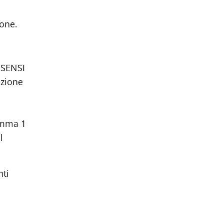
ione.
 SENSI
azione
comma 1
l
nti