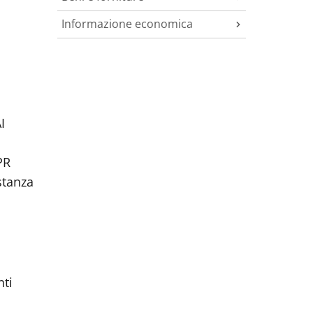
Informazione economica
I
PR
stanza
nti