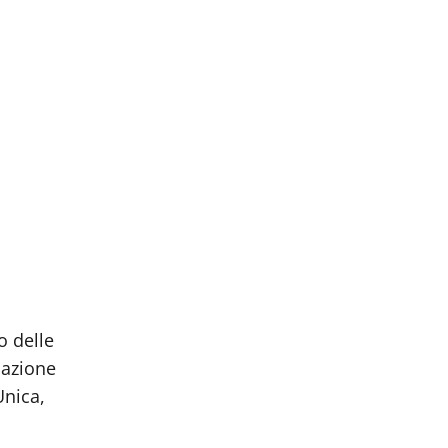
o delle
lazione
Unica,