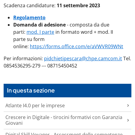
Scadenza candidature:
11 settembre 2023
Regolamento
Domanda di adesione
- composta da due
parti:
mod. I parte
in formato word + mod. II
parte su form
online:
https://forms.office.com/e/aVWVR09WNt
Per informazioni:
pidchietipescara@chpe.camcom.it
Tel.
0854536295-279 --- 08715450452
In questa sezione
Atlante I4.0 per le imprese
Crescere in Digitale - tirocini formativi con Garanzia
Giovani
Digital Skill Voyager - Assessment delle competenze