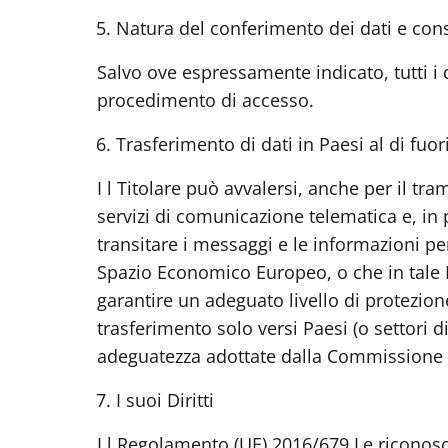
5.
Natura del conferimento dei dati e co
Salvo ove espressamente indicato, tutti i d
procedimento di accesso.
6.
Trasferimento di dati in Paesi al di fuor
I l Titolare può avvalersi, anche per il tr
servizi di comunicazione telematica e, in 
transitare i messaggi e le informazioni pe
Spazio Economico Europeo, o che in tale P
garantire un adeguato livello di protezion
trasferimento solo versi Paesi (o settori d
adeguatezza adottate dalla Commissione
7.
I suoi Diritt
i
I l Regolamento (UE) 2016/679 Le riconosce,