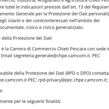
rcio, Industria, Artigianato e Agricoltura Chieti Pe
ire tutte le indicazioni previste dall'art. 13 del Regol
mento Generale per la Protezione dei Dati personali)
gli istanti e dei controinteressati nell'ambito dei
cumentale, civico e civico generalizzato.
 della Protezione dei Dati
li è la Camera di Commercio Chieti Pescara con sede i
50, Email segreteria.generale@chpe.camcom.it, PEC
abile della Protezione dei Dati (RPD o DPO) contattab
hpe.camcom.it PEC: rpd-privacy@pec.chpe.camcom.it;
to
amente per le seguenti finalità: