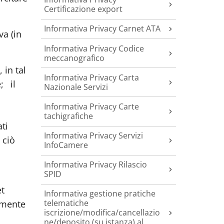
Certificazione export
Informativa Privacy Carnet ATA
va (in
Informativa Privacy Codice
meccanografico
 in tal
Informativa Privacy Carta
e;
il
Nazionale Servizi
Informativa Privacy Carte
tachigrafiche
ati
Informativa Privacy Servizi
 ciò
InfoCamere
Informativa Privacy Rilascio
SPID
et
Informativa gestione pratiche
telematiche
tamente
iscrizione/modifica/cancellazio
ne/deposito (su istanza) al