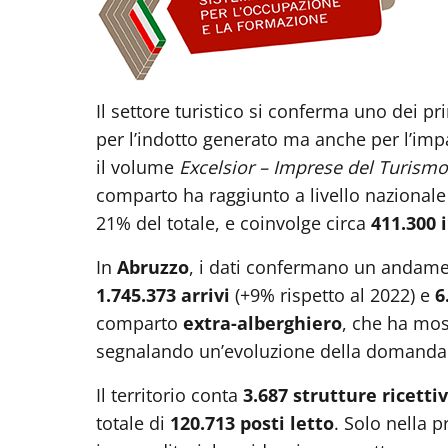
Il settore turistico si conferma uno dei p
per l’indotto generato ma anche per l’imp
il volume
Excelsior – Imprese del Turism
comparto ha raggiunto a livello nazionale
21% del totale, e coinvolge circa
411.300 
In
Abruzzo
, i dati confermano un andament
1.745.373 arrivi
(+9% rispetto al 2022) e
6
comparto
extra-alberghiero
, che ha mos
segnalando un’evoluzione della domanda ve
Il territorio conta
3.687 strutture ricetti
totale di
120.713 posti letto
. Solo nella 