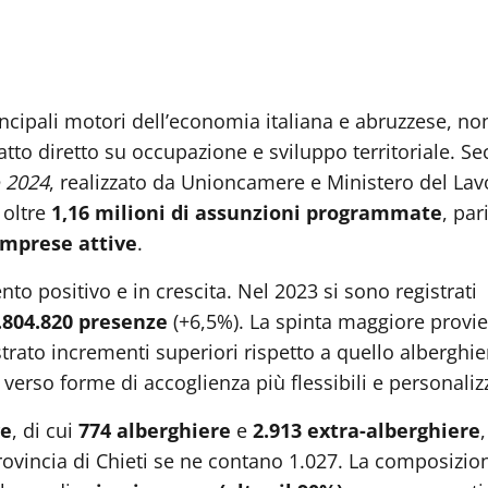
rincipali motori dell’economia italiana e abruzzese, no
atto diretto su occupazione e sviluppo territoriale. S
o 2024
, realizzato da Unioncamere e Ministero del Lavo
 oltre
1,16 milioni di assunzioni programmate
, pari
imprese attive
.
o positivo e in crescita. Nel 2023 si sono registrati
.804.820 presenze
(+6,5%). La spinta maggiore provi
trato incrementi superiori rispetto a quello alberghie
rso forme di accoglienza più flessibili e personaliz
ve
, di cui
774 alberghiere
e
2.913 extra-alberghiere
provincia di Chieti se ne contano 1.027. La composizio