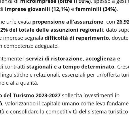
alenza di
microimprese (oltre il 90%)
, spesso a gest
 di
imprese giovanili (12,1%)
e
femminili (34%)
.
che un’elevata
propensione all’assunzione
, con
26.9
2% del totale delle assunzioni regionali
, dato sup
e imprese segnala
difficoltà di reperimento
, dovute
con competenze adeguate.
entemente i
servizi di ristorazione, accoglienza e
i contratti
stagionali
e
a tempo determinato
. Cres
linguistiche e relazionali, essenziali per un’offerta tur
e e alla qualità.
o del Turismo 2023-2027
sollecita investimenti in
à
, valorizzando il capitale umano come leva fondame
ità e consolidare la competitività del sistema turistico