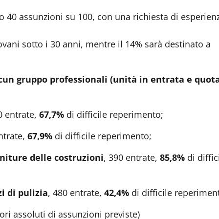
no 40 assunzioni su 100, con una richiesta di esperien
ovani sotto i 30 anni, mentre il 14% sarà destinato a
iascun gruppo professionali (unità in entrata e quota
0 entrate,
67,7%
di difficile reperimento;
ntrate,
67,9%
di difficile reperimento;
initure delle costruzioni
, 390 entrate,
85,8%
di diffic
i di pulizia
, 480 entrate,
42,4%
di difficile reperimen
lori assoluti di assunzioni previste)