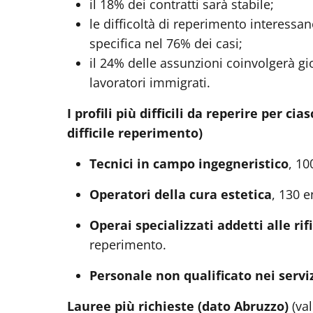
il 18% dei contratti sarà stabile;
le difficoltà di reperimento interessa
specifica nel 76% dei casi;
il 24% delle assunzioni coinvolgerà gi
lavoratori immigrati.
I profili più difficili da reperire per c
difficile reperimento)
Tecnici in campo ingegneristico
, 10
Operatori della cura estetica
, 130 e
Operai specializzati addetti alle rif
reperimento.
Personale non qualificato nei serviz
Lauree più richieste (dato Abruzzo)
(va