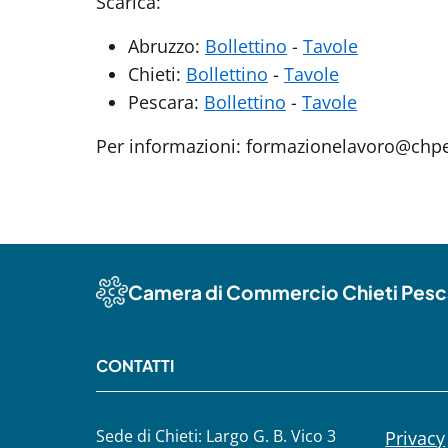
Scarica:
Abruzzo:
Bollettino
-
Tavole
Chieti:
Bollettino
-
Tavole
Pescara:
Bollettino
-
Tavole
Per informazioni: formazionelavoro@ch
Camera di Commercio Chieti Pesc
CONTATTI
Sede di Chieti: Largo G. B. Vico 3
Privacy