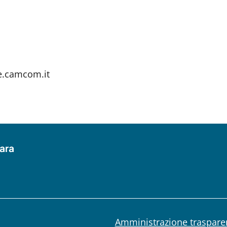
pe.camcom.it
ara
Amministrazione traspare